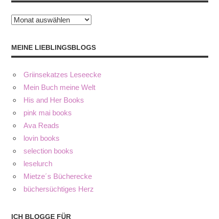
Archiv
MEINE LIEBLINGSBLOGS
Griinsekatzes Leseecke
Mein Buch meine Welt
His and Her Books
pink mai books
Ava Reads
lovin books
selection books
leselurch
Mietze´s Bücherecke
büchersüchtiges Herz
ICH BLOGGE FÜR