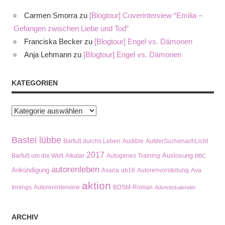
Carmen Smorra
zu
[Blogtour] Coverinterview “Emilia –
Gefangen zwischen Liebe und Tod”
Franciska Becker
zu
[Blogtour] Engel vs. Dämonen
Anja Lehmann
zu
[Blogtour] Engel vs. Dämonen
KATEGORIEN
Kategorien
Bastei lübbe
Barfuß durchs Leben
Audible
AufderSuchenachLicht
2017
Auslosung
Barfuß um die Welt
Alkatar
Autogenes Training
BBC
autorenleben
Ankündigung
Asana
ab16
Autorenvorstellung
Ava
aktion
Innings
Autoreninterview
BDSM-Roman
Adventskalender
ARCHIV