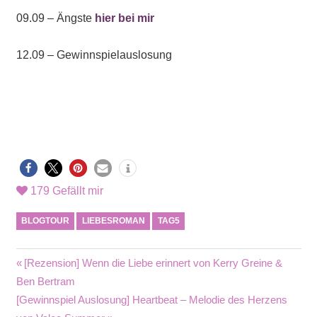
09.09 – Ängste
hier bei mir
12.09 – Gewinnspielauslosung
179
Gefällt mir
BLOGTOUR
LIEBESROMAN
TAG5
Beitragsnavigation
Vorheriger
[Rezension] Wenn die Liebe erinnert von Kerry Greine &
Beitrag:
Ben Bertram
Nächster
[Gewinnspiel Auslosung] Heartbeat – Melodie des Herzens