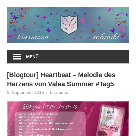
Zum
Inhalt
springen
MENÜ
[Blogtour] Heartbeat – Melodie des
Herzens von Valea Summer #Tag5
9. September 2016
Lissianna
Blogtour