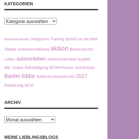
KATEGORIEN
Kategorien
Autogenes Training
Barfuß um die Welt
Adventskalender
aktion
Alkatar
Autorenvorstellung
Barfuß durchs
autorenleben
Leben
Autoreninterview
Audible
Ankündigung
Asana
BDSM-Roman
Ava Innings
BBC
Bastei lübbe
2017
AufderSuchenachLicht
Auslosung
ab16
ARCHIV
Archiv
MEINE LIEBLINGSBLOGS