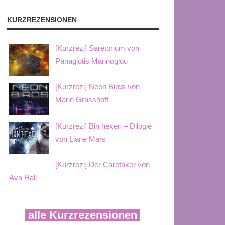
KURZREZENSIONEN
[Kurzrezi] Saretorium von
Panagiotis Marinoglou
[Kurzrezi] Neon Birds von
Marie Grasshoff
[Kurzrezi] Bin hexen – Dilogie
von Liane Mars
[Kurzrezi] Der Caretaker von
Ava Hall
alle Kurzrezensionen