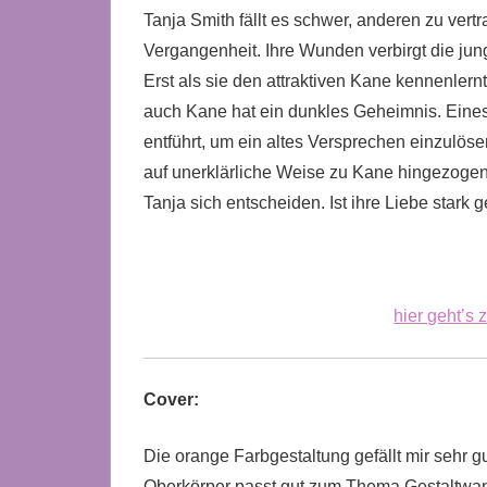
Tanja Smith fällt es schwer, anderen zu vert
Vergangenheit. Ihre Wunden verbirgt die jung
Erst als sie den attraktiven Kane kennenler
auch Kane hat ein dunkles Geheimnis. Eines
entführt, um ein altes Versprechen einzulös
auf unerklärliche Weise zu Kane hingezogen.
Tanja sich entscheiden. Ist ihre Liebe star
hier geht’s
Cover:
Die orange Farbgestaltung gefällt mir sehr 
Oberkörper passt gut zum Thema Gestaltwand