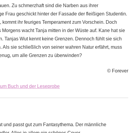
rauen. Zu schmerzhaft sind die Narben aus ihrer
e Frau geschickt hinter der Fassade der fleißigen Studentin.
nt, kommt ihr feuriges Temperament zum Vorschein. Doch
 Morgens wacht Tanja mitten in der Wüste auf. Kane hat sie
en. Tanjas Wut kennt keine Grenzen. Dennoch fühlt sie sich
 Als sie schließlich von seiner wahren Natur erfährt, muss
k genug, um alle Grenzen zu überwinden?
© Forever
 zum Buch und der Leseprobe
gut und passt gut zum Fantasythema. Der männliche
ler. Alles in allem ein schönes Cover.