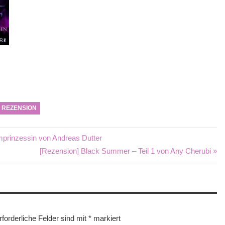
REZENSION
mprinzessin von Andreas Dutter
Nächster
[Rezension] Black Summer – Teil 1 von Any Cherubi
Beitrag:
rforderliche Felder sind mit
*
markiert