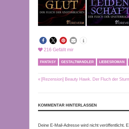
216
Gefällt mir
FANTASY
GESTALTWANDLER
LIEBESROMAN
Beitragsnavigation
Vorheriger
[Rezension] Beauty Hawk. Der Fluch der Stur
Beitrag:
KOMMENTAR HINTERLASSEN
Deine E-Mail-Adresse wird nicht veröffentlicht.
E