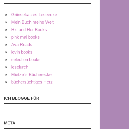
Griinsekatzes Leseecke
Mein Buch meine Welt
His and Her Books
pink mai books
Ava Reads
lovin books
selection books
leselurch
Mietze´s Bücherecke
büchersüchtiges Herz
ICH BLOGGE FÜR
META