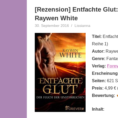
[Rezension] Entfachte Glut
Raywen White
30. September 2016
Lissianna
Rezension
Titel:
Entfacht
Reihe 1)
Autor:
Raywe
Genre:
Fanta
Verlag:
Fore
Erscheinung
Seiten:
621 S
Preis:
4,99 € 
Bewertung:
Inhalt: