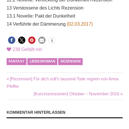
13 Verstossene des Lichts Rezension
13.1 Novelle: Pakt der Dunkelheit
14 Verführte der Dämmerung
(02.03.2017)
238
Gefällt mir
FANTASY
LIEBESROMAN
REZENSION
Beitragsnavigation
Vorheriger
[Rezension] Für dich soll’s tausend Tode regnen von Anna
Beitrag:
Pfeffer
Nächster
[Kurzrezensionen] Oktober – November 2016
Beitrag:
KOMMENTAR HINTERLASSEN