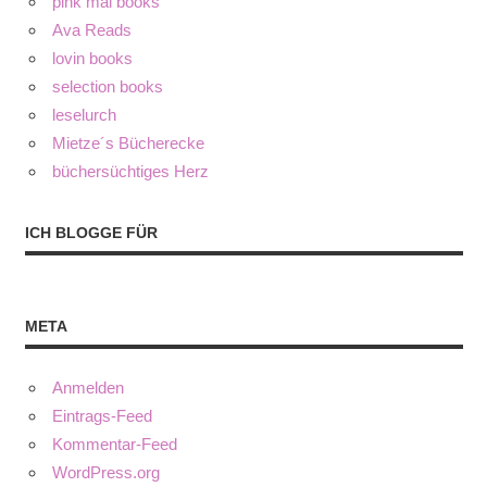
pink mai books
Ava Reads
lovin books
selection books
leselurch
Mietze´s Bücherecke
büchersüchtiges Herz
ICH BLOGGE FÜR
META
Anmelden
Eintrags-Feed
Kommentar-Feed
WordPress.org