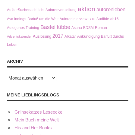
aktion
autorenleben
AufderSuchenachLicht
Autorenvorstellung
Ava Innings
Barfuß um die Welt
Autoreninterview
Audible
ab16
BBC
Bastei lübbe
Autogenes Training
Asana
BDSM-Roman
2017
Auslosung
Ankündigung
Alkatar
Barfuß durchs
Adventskalender
Leben
ARCHIV
Archiv
MEINE LIEBLINGSBLOGS
Griinsekatzes Leseecke
Mein Buch meine Welt
His and Her Books