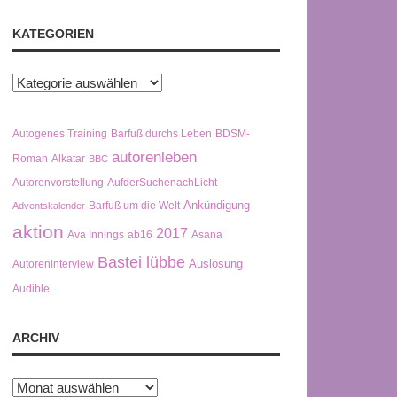
KATEGORIEN
Kategorien
Autogenes Training
Barfuß durchs Leben
BDSM-
autorenleben
Roman
Alkatar
BBC
Autorenvorstellung
AufderSuchenachLicht
Ankündigung
Barfuß um die Welt
Adventskalender
aktion
2017
Ava Innings
ab16
Asana
Bastei lübbe
Auslosung
Autoreninterview
Audible
ARCHIV
Archiv