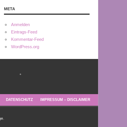
META
Anmelden
Eintrags-Feed
Kommentar-Feed
WordPress.org
°
DATENSCHUTZ
IMPRESSUM – DISCLAIMER
ge.