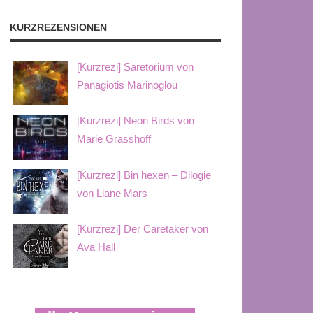
KURZREZENSIONEN
[Kurzrezi] Saretorium von
Panagiotis Marinoglou
[Kurzrezi] Neon Birds von
Marie Grasshoff
[Kurzrezi] Bin hexen – Dilogie
von Liane Mars
[Kurzrezi] Der Caretaker von
Ava Hall