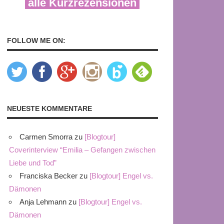
alle Kurzrezensionen
FOLLOW ME ON:
NEUESTE KOMMENTARE
Carmen Smorra
zu
[Blogtour]
Coverinterview “Emilia – Gefangen zwischen
Liebe und Tod”
Franciska Becker
zu
[Blogtour] Engel vs.
Dämonen
Anja Lehmann
zu
[Blogtour] Engel vs.
Dämonen