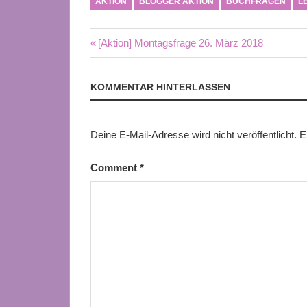
AKTION
BLOGGER AKTION
BUCHFRAGEN
L
Beitragsnavigation
Vorheriger
[Aktion] Montagsfrage 26. März 2018
Beitrag:
KOMMENTAR HINTERLASSEN
Deine E-Mail-Adresse wird nicht veröffentlicht.
E
Comment
*