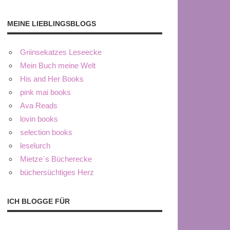
MEINE LIEBLINGSBLOGS
Griinsekatzes Leseecke
Mein Buch meine Welt
His and Her Books
pink mai books
Ava Reads
lovin books
selection books
leselurch
Mietze´s Bücherecke
büchersüchtiges Herz
ICH BLOGGE FÜR