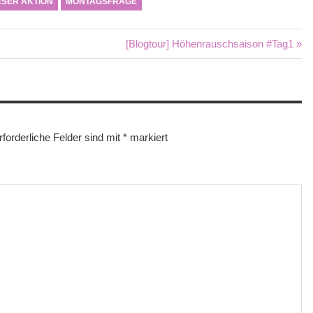
ESER AKTION
MONTAGSFRAGE
Nächster
[Blogtour] Höhenrauschsaison #Tag1
Beitrag:
rforderliche Felder sind mit
*
markiert