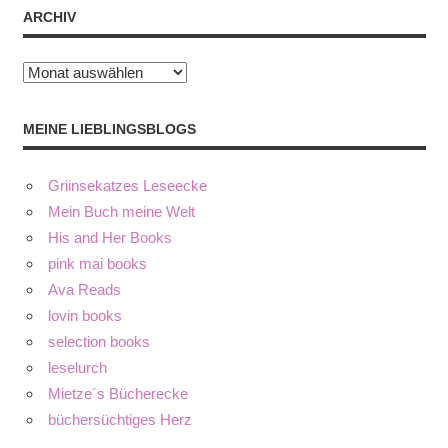
ARCHIV
Archiv
MEINE LIEBLINGSBLOGS
Griinsekatzes Leseecke
Mein Buch meine Welt
His and Her Books
pink mai books
Ava Reads
lovin books
selection books
leselurch
Mietze´s Bücherecke
büchersüchtiges Herz