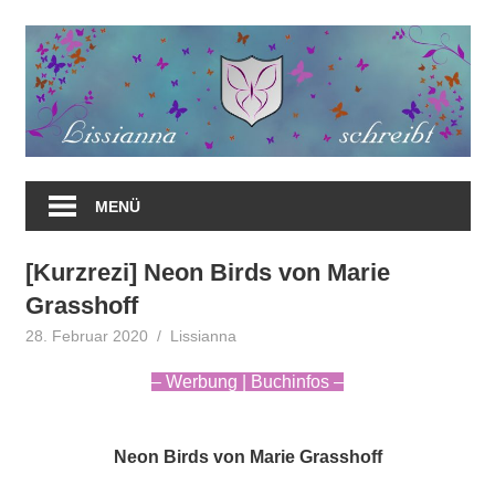
Zum
Inhalt
springen
MENÜ
[Kurzrezi] Neon Birds von Marie
Grasshoff
28. Februar 2020
Lissianna
Fantasy
,
Kurzrezensionen
– Werbung | Buchinfos –
Neon Birds von Marie Grasshoff