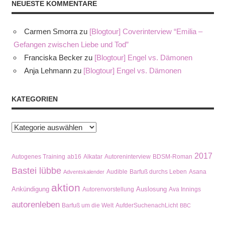
NEUESTE KOMMENTARE
Carmen Smorra
zu
[Blogtour] Coverinterview “Emilia –
Gefangen zwischen Liebe und Tod”
Franciska Becker
zu
[Blogtour] Engel vs. Dämonen
Anja Lehmann
zu
[Blogtour] Engel vs. Dämonen
KATEGORIEN
Kategorien
2017
Autogenes Training
ab16
Alkatar
Autoreninterview
BDSM-Roman
Bastei lübbe
Audible
Barfuß durchs Leben
Asana
Adventskalender
aktion
Ankündigung
Auslosung
Autorenvorstellung
Ava Innings
autorenleben
Barfuß um die Welt
AufderSuchenachLicht
BBC