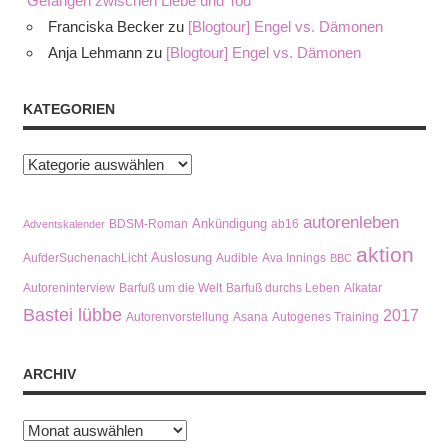
Gefangen zwischen Liebe und Tod”
Franciska Becker
zu
[Blogtour] Engel vs. Dämonen
Anja Lehmann
zu
[Blogtour] Engel vs. Dämonen
KATEGORIEN
Kategorien
autorenleben
Ankündigung
BDSM-Roman
ab16
Adventskalender
aktion
Auslosung
AufderSuchenachLicht
Audible
Ava Innings
BBC
Autoreninterview
Barfuß um die Welt
Barfuß durchs Leben
Alkatar
Bastei lübbe
2017
Autorenvorstellung
Asana
Autogenes Training
ARCHIV
Archiv