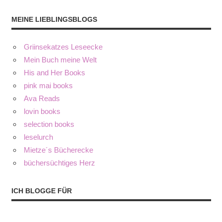
MEINE LIEBLINGSBLOGS
Griinsekatzes Leseecke
Mein Buch meine Welt
His and Her Books
pink mai books
Ava Reads
lovin books
selection books
leselurch
Mietze´s Bücherecke
büchersüchtiges Herz
ICH BLOGGE FÜR