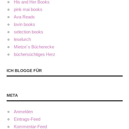
His and Her Books
pink mai books
Ava Reads
lovin books
selection books
leselurch
Mietze´s Bücherecke
büchersüchtiges Herz
ICH BLOGGE FÜR
META
Anmelden
Eintrags-Feed
Kommentar-Feed