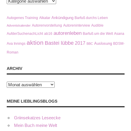
Kategorien
Ankündigung
Autogenes Training
Alkatar
Barfuß durchs Leben
Autorenvorstellung
Autoreninterview
Audible
Adventskalender
autorenleben
AufderSuchenachLicht
ab16
Barfuß um die Welt
Asana
aktion
Bastei lübbe
2017
Auslosung
Ava Innings
BDSM-
BBC
Roman
ARCHIV
Archiv
MEINE LIEBLINGSBLOGS
Griinsekatzes Leseecke
Mein Buch meine Welt