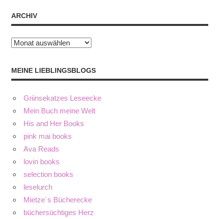
ARCHIV
Archiv
MEINE LIEBLINGSBLOGS
Griinsekatzes Leseecke
Mein Buch meine Welt
His and Her Books
pink mai books
Ava Reads
lovin books
selection books
leselurch
Mietze´s Bücherecke
büchersüchtiges Herz