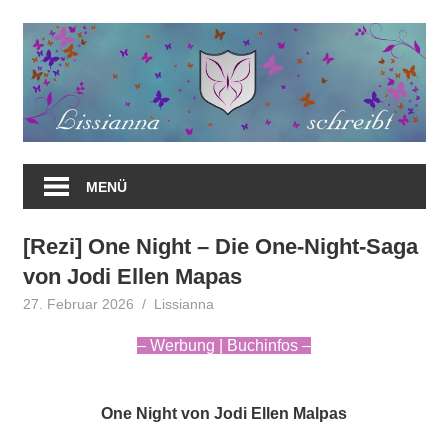
Zum
Inhalt
springen
MENÜ
[Rezi] One Night – Die One-Night-Saga
von Jodi Ellen Mapas
27. Februar 2026
Lissianna
Rezension
– Werbung | Buchinfos –
One Night von Jodi Ellen Malpas