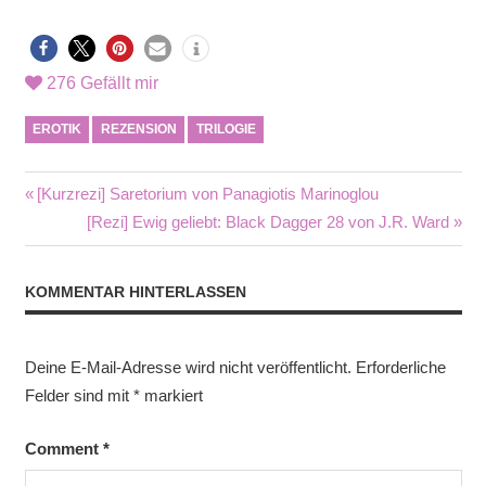
276
Gefällt mir
EROTIK
REZENSION
TRILOGIE
Beitragsnavigation
Vorheriger
[Kurzrezi] Saretorium von Panagiotis Marinoglou
Beitrag:
Nächster
[Rezi] Ewig geliebt: Black Dagger 28 von J.R. Ward
Beitrag:
KOMMENTAR HINTERLASSEN
Deine E-Mail-Adresse wird nicht veröffentlicht.
Erforderliche
Felder sind mit
*
markiert
Comment
*