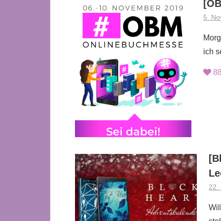
[OB
5. N
Morg
ich s
8
[B
Le
22.
Wil