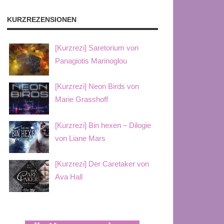
KURZREZENSIONEN
[Kurzrezi] Saretorium von
Panagiotis Marinoglou
[Kurzrezi] Neon Birds von
Marie Grasshoff
[Kurzrezi] Bin hexen – Dilogie
von Liane Mars
[Kurzrezi] Der Caretaker von
Ava Hall