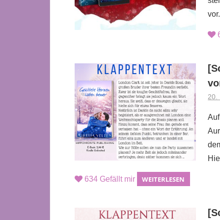
ste
vor
[S
vo
20.
Auf
Aur
dem
Hie
634
Gefällt mir
WEITERLESEN
[S