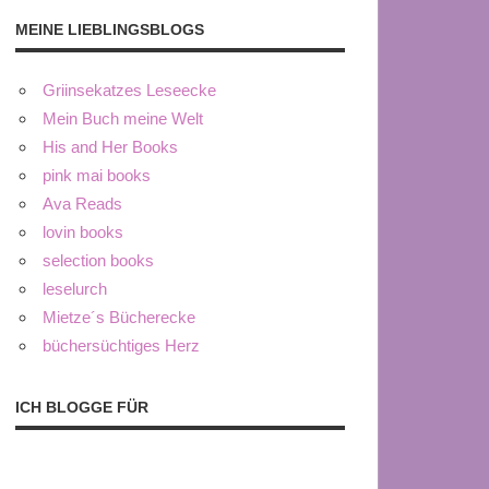
MEINE LIEBLINGSBLOGS
Griinsekatzes Leseecke
Mein Buch meine Welt
His and Her Books
pink mai books
Ava Reads
lovin books
selection books
leselurch
Mietze´s Bücherecke
büchersüchtiges Herz
ICH BLOGGE FÜR