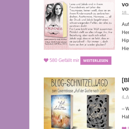
vo
18.
Auf
Her
Hip
Hie
580
Gefällt mir
WEITERLESEN
[B
vo
4. 
– W
Hab