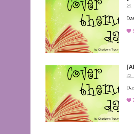
29.
Das
[A
22.
Das