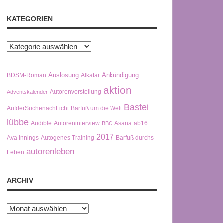
KATEGORIEN
Kategorien
Auslosung
Ankündigung
BDSM-Roman
Alkatar
aktion
Autorenvorstellung
Adventskalender
Bastei
AufderSuchenachLicht
Barfuß um die Welt
lübbe
Audible
Autoreninterview
Asana
ab16
BBC
2017
Ava Innings
Autogenes Training
Barfuß durchs
autorenleben
Leben
ARCHIV
Archiv