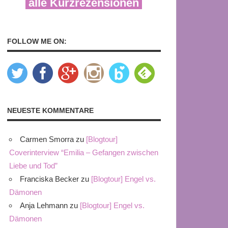
alle Kurzrezensionen
FOLLOW ME ON:
NEUESTE KOMMENTARE
Carmen Smorra
zu
[Blogtour]
Coverinterview “Emilia – Gefangen zwischen
Liebe und Tod”
Franciska Becker
zu
[Blogtour] Engel vs.
Dämonen
Anja Lehmann
zu
[Blogtour] Engel vs.
Dämonen