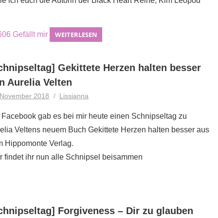
lle ich euch die Autorin der Black Heart Reihe, Kim Leopod
.
606
Gefällt mir
WEITERLESEN
chnipseltag] Gekittete Herzen halten besser
n Aurelia Velten
 November 2018
Lissianna
 Facebook gab es bei mir heute einen Schnipseltag zu
elia Veltens neuem Buch Gekittete Herzen halten besser aus
 Hippomonte Verlag.
r findet ihr nun alle Schnipsel beisammen
chnipseltag] Forgiveness – Dir zu glauben