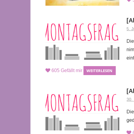
[A
5. 
Die
nim
ein
605
Gefällt mir
WEITERLESEN
[A
30.
Die
ged