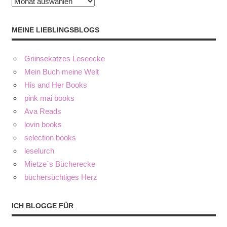
Archiv
MEINE LIEBLINGSBLOGS
Griinsekatzes Leseecke
Mein Buch meine Welt
His and Her Books
pink mai books
Ava Reads
lovin books
selection books
leselurch
Mietze´s Bücherecke
büchersüchtiges Herz
ICH BLOGGE FÜR