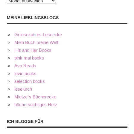
Archiv
MEINE LIEBLINGSBLOGS
Griinsekatzes Leseecke
Mein Buch meine Welt
His and Her Books
pink mai books
Ava Reads
lovin books
selection books
leselurch
Mietze´s Bücherecke
büchersüchtiges Herz
ICH BLOGGE FÜR