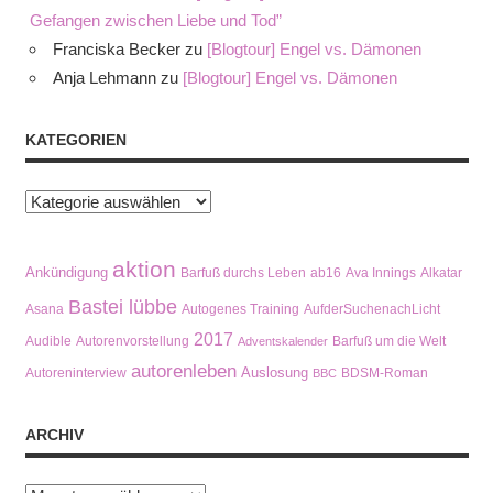
Gefangen zwischen Liebe und Tod”
Franciska Becker
zu
[Blogtour] Engel vs. Dämonen
Anja Lehmann
zu
[Blogtour] Engel vs. Dämonen
KATEGORIEN
Kategorien
aktion
Ankündigung
Barfuß durchs Leben
ab16
Ava Innings
Alkatar
Bastei lübbe
Asana
Autogenes Training
AufderSuchenachLicht
2017
Audible
Autorenvorstellung
Barfuß um die Welt
Adventskalender
autorenleben
Auslosung
Autoreninterview
BDSM-Roman
BBC
ARCHIV