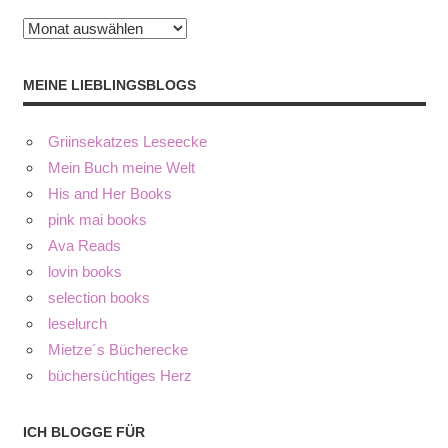
Archiv
MEINE LIEBLINGSBLOGS
Griinsekatzes Leseecke
Mein Buch meine Welt
His and Her Books
pink mai books
Ava Reads
lovin books
selection books
leselurch
Mietze´s Bücherecke
büchersüchtiges Herz
ICH BLOGGE FÜR