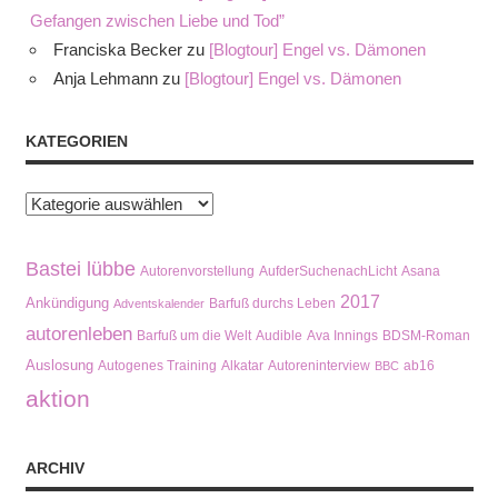
Gefangen zwischen Liebe und Tod”
Franciska Becker
zu
[Blogtour] Engel vs. Dämonen
Anja Lehmann
zu
[Blogtour] Engel vs. Dämonen
KATEGORIEN
Kategorien
Bastei lübbe
Autorenvorstellung
AufderSuchenachLicht
Asana
2017
Ankündigung
Barfuß durchs Leben
Adventskalender
autorenleben
Barfuß um die Welt
Audible
Ava Innings
BDSM-Roman
Auslosung
Autogenes Training
Alkatar
Autoreninterview
ab16
BBC
aktion
ARCHIV