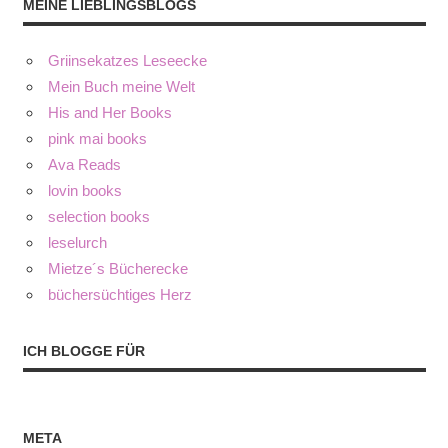
MEINE LIEBLINGSBLOGS
Griinsekatzes Leseecke
Mein Buch meine Welt
His and Her Books
pink mai books
Ava Reads
lovin books
selection books
leselurch
Mietze´s Bücherecke
büchersüchtiges Herz
ICH BLOGGE FÜR
META