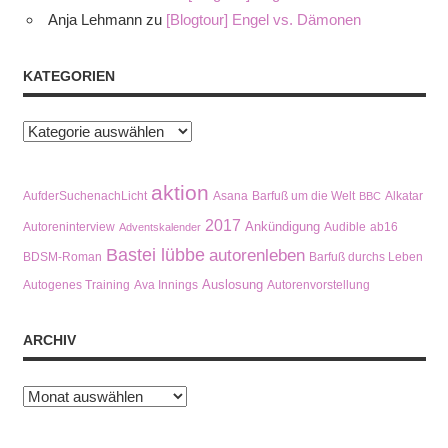
Anja Lehmann
zu
[Blogtour] Engel vs. Dämonen
KATEGORIEN
Kategorien
aktion
AufderSuchenachLicht
Asana
Barfuß um die Welt
Alkatar
BBC
2017
Ankündigung
Autoreninterview
Audible
ab16
Adventskalender
Bastei lübbe
autorenleben
BDSM-Roman
Barfuß durchs Leben
Auslosung
Autogenes Training
Ava Innings
Autorenvorstellung
ARCHIV
Archiv