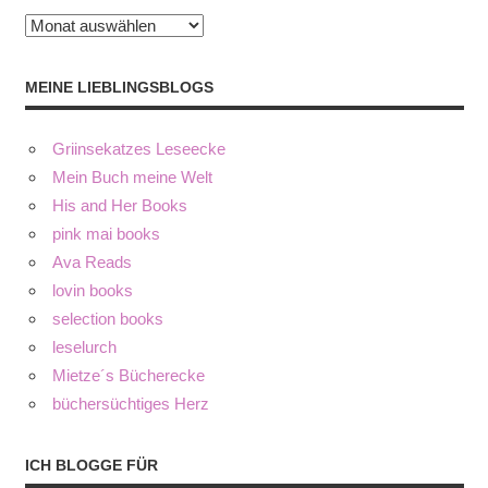
Archiv
MEINE LIEBLINGSBLOGS
Griinsekatzes Leseecke
Mein Buch meine Welt
His and Her Books
pink mai books
Ava Reads
lovin books
selection books
leselurch
Mietze´s Bücherecke
büchersüchtiges Herz
ICH BLOGGE FÜR