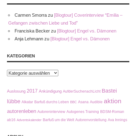
Carmen Smorra
zu
[Blogtour] Coverinterview “Emilia –
Gefangen zwischen Liebe und Tod”
Franciska Becker
zu
[Blogtour] Engel vs. Dämonen
Anja Lehmann
zu
[Blogtour] Engel vs. Dämonen
KATEGORIEN
Kategorien
Bastei
2017
Auslosung
Ankündigung
AufderSuchenachLicht
aktion
lübbe
Alkatar
Barfuß durchs Leben
Asana
Audible
BBC
autorenleben
Autoreninterview
Autogenes Training
BDSM-Roman
ab16
Barfuß um die Welt
Autorenvorstellung
Ava Innings
Adventskalender