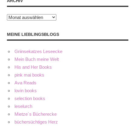
ARCHIV
Archiv
MEINE LIEBLINGSBLOGS
Griinsekatzes Leseecke
Mein Buch meine Welt
His and Her Books
pink mai books
Ava Reads
lovin books
selection books
leselurch
Mietze´s Bücherecke
büchersüchtiges Herz