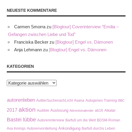
NEUESTE KOMMENTARE
Carmen Smorra
zu
[Blogtour] Coverinterview “Emilia –
Gefangen zwischen Liebe und Tod”
Franciska Becker
zu
[Blogtour] Engel vs. Dämonen
Anja Lehmann
zu
[Blogtour] Engel vs. Dämonen
KATEGORIEN
Kategorien
autorenleben
AufderSuchenachLicht
Asana
Autogenes Training
BBC
aktion
2017
Auslosung
Audible
ab16
Alkatar
Adventskalender
Bastei lübbe
Autoreninterview
Barfuß um die Welt
BDSM-Roman
Ankündigung
Ava Innings
Autorenvorstellung
Barfuß durchs Leben