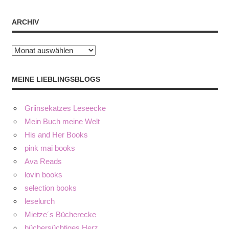
ARCHIV
Archiv
MEINE LIEBLINGSBLOGS
Griinsekatzes Leseecke
Mein Buch meine Welt
His and Her Books
pink mai books
Ava Reads
lovin books
selection books
leselurch
Mietze´s Bücherecke
büchersüchtiges Herz