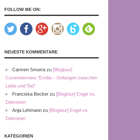
FOLLOW ME ON:
NEUESTE KOMMENTARE
Carmen Smorra
zu
[Blogtour]
Coverinterview “Emilia – Gefangen zwischen
Liebe und Tod”
Franciska Becker
zu
[Blogtour] Engel vs.
Dämonen
Anja Lehmann
zu
[Blogtour] Engel vs.
Dämonen
KATEGORIEN