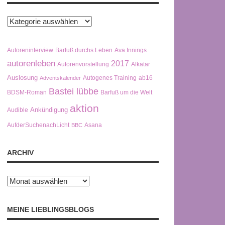
Kategorien
Autoreninterview
Barfuß durchs Leben
Ava Innings
autorenleben
2017
Autorenvorstellung
Alkatar
Auslosung
Autogenes Training
ab16
Adventskalender
Bastei lübbe
BDSM-Roman
Barfuß um die Welt
aktion
Ankündigung
Audible
AufderSuchenachLicht
Asana
BBC
ARCHIV
Archiv
MEINE LIEBLINGSBLOGS