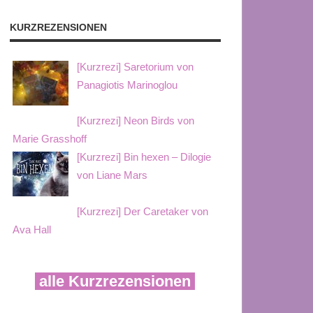
KURZREZENSIONEN
[Kurzrezi] Saretorium von
Panagiotis Marinoglou
[Kurzrezi] Neon Birds von
Marie Grasshoff
[Kurzrezi] Bin hexen – Dilogie
von Liane Mars
[Kurzrezi] Der Caretaker von
Ava Hall
alle Kurzrezensionen