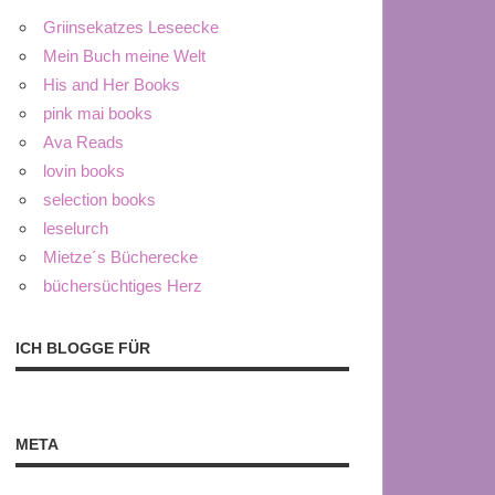
Griinsekatzes Leseecke
Mein Buch meine Welt
His and Her Books
pink mai books
Ava Reads
lovin books
selection books
leselurch
Mietze´s Bücherecke
büchersüchtiges Herz
ICH BLOGGE FÜR
META