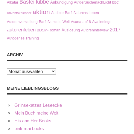
Bastei lübbe
Ankündigung
Alkatar
AufderSuchenachLicht
BBC
aktion
Audible
Barfuß durchs Leben
Adventskalender
Autorenvorstellung
Barfuß um die Welt
Asana
ab16
Ava Innings
autorenleben
2017
Auslosung
BDSM-Roman
Autoreninterview
Autogenes Training
ARCHIV
Archiv
MEINE LIEBLINGSBLOGS
Griinsekatzes Leseecke
Mein Buch meine Welt
His and Her Books
pink mai books