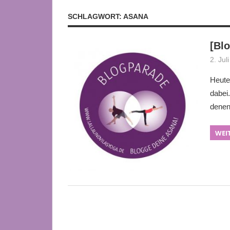
SCHLAGWORT:
ASANA
[Bl
2. Jul
Heute
dabei
denen
WEI