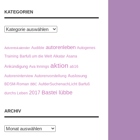
KATEGORIEN
Kategorien
autorenleben
Audible
Autogenes
Adventskalender
Training
Barfuß um die Welt
Alkatar
Asana
aktion
Ankündigung
Ava Innings
ab16
Auslosung
Autoreninterview
Autorenvorstellung
BDSM-Roman
AufderSuchenachLicht
Barfuß
BBC
Bastei lübbe
2017
durchs Leben
ARCHIV
Archiv