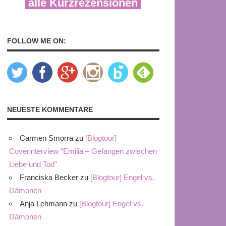
alle Kurzrezensionen
FOLLOW ME ON:
NEUESTE KOMMENTARE
Carmen Smorra
zu
[Blogtour]
Coverinterview “Emilia – Gefangen zwischen
Liebe und Tod”
Franciska Becker
zu
[Blogtour] Engel vs.
Dämonen
Anja Lehmann
zu
[Blogtour] Engel vs.
Dämonen