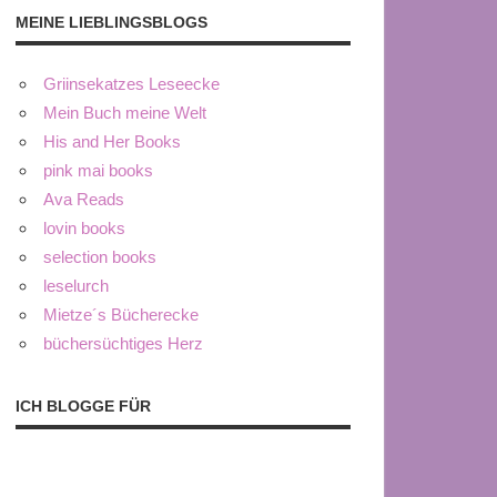
MEINE LIEBLINGSBLOGS
Griinsekatzes Leseecke
Mein Buch meine Welt
His and Her Books
pink mai books
Ava Reads
lovin books
selection books
leselurch
Mietze´s Bücherecke
büchersüchtiges Herz
ICH BLOGGE FÜR