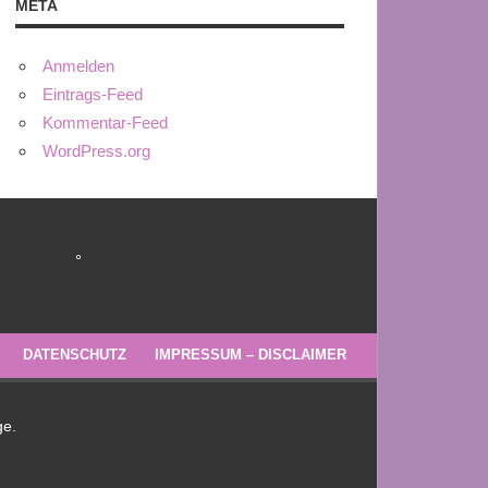
META
Anmelden
Eintrags-Feed
Kommentar-Feed
WordPress.org
°
DATENSCHUTZ
IMPRESSUM – DISCLAIMER
ge.