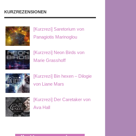
KURZREZENSIONEN
[Kurzrezi] Saretorium von
Panagiotis Marinoglou
[Kurzrezi] Neon Birds von
Marie Grasshoff
[Kurzrezi] Bin hexen – Dilogie
von Liane Mars
[Kurzrezi] Der Caretaker von
Ava Hall