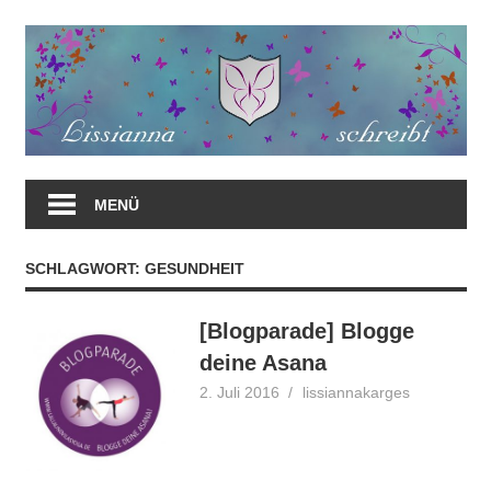
Zum
Inhalt
springen
MENÜ
SCHLAGWORT:
GESUNDHEIT
[Blogparade] Blogge
deine Asana
2. Juli 2016
lissiannakarges
Blogparade
Blogtour