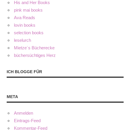
His and Her Books
pink mai books
Ava Reads
lovin books
selection books
leselurch
Mietze´s Bücherecke
büchersüchtiges Herz
ICH BLOGGE FÜR
META
Anmelden
Eintrags-Feed
Kommentar-Feed