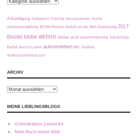
Kategorien
Ankündigung
Autogenes Training
Asana
Adventskalender
2017
Auslosung
Autorenvorstellung
BDSM-Roman
Barfuß um die Welt
aktion
Bastei lübbe
Alkatar
ab16
Autoreninterview
Ava Innings
autorenleben
Barfuß durchs Leben
Audible
BBC
AufderSuchenachLicht
ARCHIV
Archiv
MEINE LIEBLINGSBLOGS
Griinsekatzes Leseecke
Mein Buch meine Welt