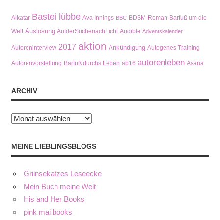
Bastei lübbe
Alkatar
Ava Innings
BDSM-Roman
Barfuß um die
BBC
Auslosung
Welt
AufderSuchenachLicht
Audible
Adventskalender
aktion
2017
Ankündigung
Autoreninterview
Autogenes Training
autorenleben
Autorenvorstellung
Barfuß durchs Leben
ab16
Asana
ARCHIV
Archiv
MEINE LIEBLINGSBLOGS
Griinsekatzes Leseecke
Mein Buch meine Welt
His and Her Books
pink mai books