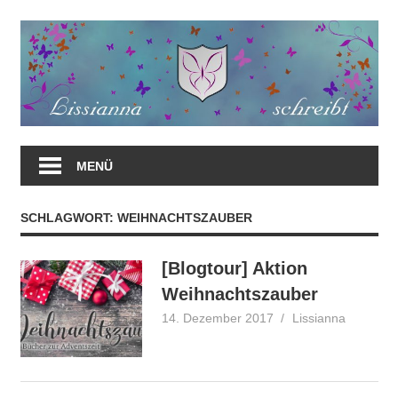
Zum
Inhalt
springen
MENÜ
SCHLAGWORT:
WEIHNACHTSZAUBER
[Blogtour] Aktion
Weihnachtszauber
14. Dezember 2017
Lissianna
Blogtour