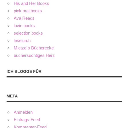
His and Her Books
pink mai books
Ava Reads
lovin books
selection books
leselurch
Mietze´s Bücherecke
büchersüchtiges Herz
ICH BLOGGE FÜR
META
Anmelden
Eintrags-Feed
Kommentar-Feed