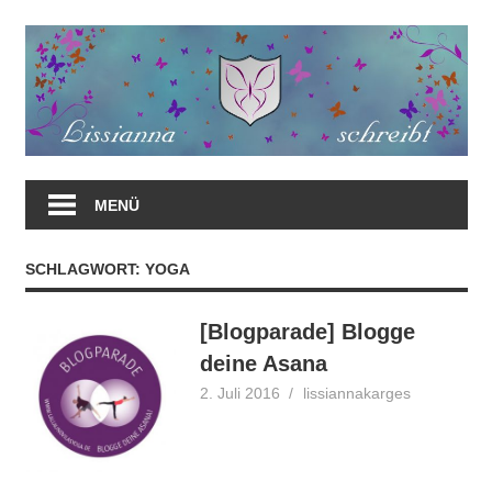
Zum
Inhalt
springen
MENÜ
SCHLAGWORT:
YOGA
[Blogparade] Blogge
deine Asana
2. Juli 2016
lissiannakarges
Blogparade
Blogtour