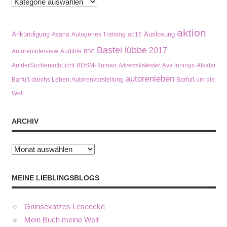
Kategorien
aktion
Ankündigung
Auslosung
Asana
Autogenes Training
ab16
Bastei lübbe
2017
Autoreninterview
Audible
BBC
AufderSuchenachLicht
BDSM-Roman
Ava Innings
Alkatar
Adventskalender
autorenleben
Barfuß durchs Leben
Autorenvorstellung
Barfuß um die
Welt
ARCHIV
Archiv
MEINE LIEBLINGSBLOGS
Griinsekatzes Leseecke
Mein Buch meine Welt