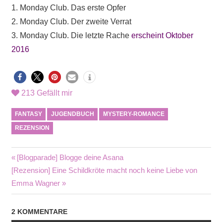
1.
Monday Club. Das erste Opfer
2. Monday Club. Der zweite Verrat
3. Monday Club. Die letzte Rache
erscheint Oktober
2016
213
Gefällt mir
FANTASY
JUGENDBUCH
MYSTERY-ROMANCE
REZENSION
Beitragsnavigation
Vorheriger
[Blogparade] Blogge deine Asana
Nächster
Beitrag:
[Rezension] Eine Schildkröte macht noch keine Liebe von
Beitrag:
Emma Wagner
2 KOMMENTARE