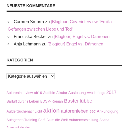
NEUESTE KOMMENTARE
Carmen Smorra
zu
[Blogtour] Coverinterview “Emilia –
Gefangen zwischen Liebe und Tod”
Franciska Becker
zu
[Blogtour] Engel vs. Dämonen
Anja Lehmann
zu
[Blogtour] Engel vs. Dämonen
KATEGORIEN
Kategorien
2017
Auslosung
Autoreninterview
ab16
Audible
Alkatar
Ava Innings
Bastei lübbe
Barfuß durchs Leben
BDSM-Roman
aktion
autorenleben
Ankündigung
AufderSuchenachLicht
BBC
Autogenes Training
Barfuß um die Welt
Autorenvorstellung
Asana
Adventskalender