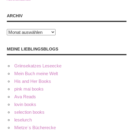
ARCHIV
Archiv
MEINE LIEBLINGSBLOGS
Griinsekatzes Leseecke
Mein Buch meine Welt
His and Her Books
pink mai books
Ava Reads
lovin books
selection books
leselurch
Mietze´s Bücherecke