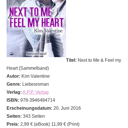
Titel:
Next to Me & Feel my
Heart (Sammelband)
Autor:
Kim Valentine
Genre:
Liebesroman
Verlag:
A.P.P. Verlag
ISBN:
978-3946484714
Erscheinungsdatum:
20. Juni 2016
Seiten:
343 Seiten
Preis:
2,99 € (eBook) 11,99 € (Print)