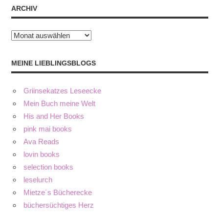
ARCHIV
Archiv
MEINE LIEBLINGSBLOGS
Griinsekatzes Leseecke
Mein Buch meine Welt
His and Her Books
pink mai books
Ava Reads
lovin books
selection books
leselurch
Mietze´s Bücherecke
büchersüchtiges Herz