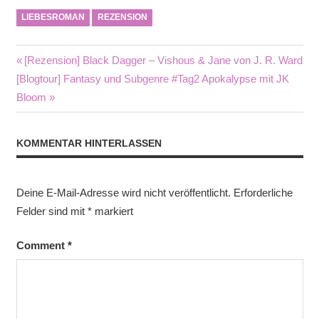
LIEBESROMAN
REZENSION
Beitragsnavigation
Vorheriger
[Rezension] Black Dagger – Vishous & Jane von J. R. Ward
Nächster
Beitrag:
[Blogtour] Fantasy und Subgenre #Tag2 Apokalypse mit JK
Beitrag:
Bloom
KOMMENTAR HINTERLASSEN
Deine E-Mail-Adresse wird nicht veröffentlicht.
Erforderliche
Felder sind mit
*
markiert
Comment
*