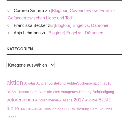
Carmen Smorra
zu
[Blogtour] Coverinterview “Emilia –
Gefangen zwischen Liebe und Tod”
Franciska Becker
zu
[Blogtour] Engel vs. Dämonen
Anja Lehmann
zu
[Blogtour] Engel vs. Dämonen
KATEGORIEN
Kategorien
aktion
Alkatar
Autorenvorstellung
AufderSuchenachLicht
ab16
Ankündigung
BDSM-Roman
Barfuß um die Welt
Autogenes Training
Bastei
autorenleben
2017
Autoreninterview
Asana
Audible
lübbe
Auslosung
Ava Innings
Barfuß durchs
Adventskalender
BBC
Leben