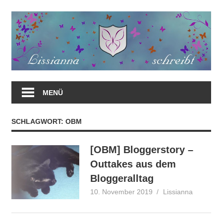
Zum
Inhalt
springen
MENÜ
SCHLAGWORT:
OBM
[OBM] Bloggerstory –
Outtakes aus dem
Bloggeralltag
10. November 2019
Lissianna
Onlineb