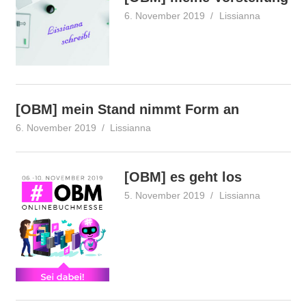
6. November 2019
Lissianna
Onlinebu
[OBM] mein Stand nimmt Form an
6. November 2019
Lissianna
Onlinebuchmesse
[OBM] es geht los
5. November 2019
Lissianna
Aktion
,
Onlinebu