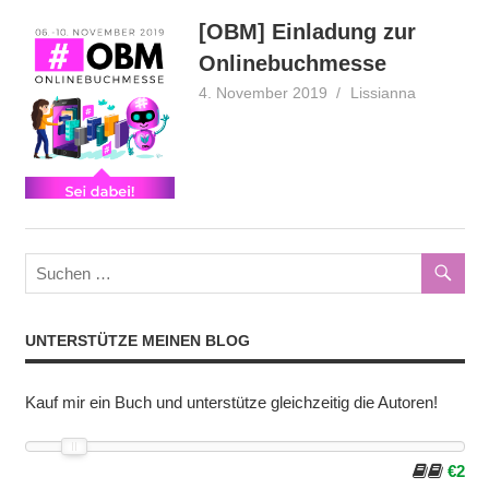
[OBM] Einladung zur
Onlinebuchmesse
4. November 2019
Lissianna
Onlinebu
UNTERSTÜTZE MEINEN BLOG
Kauf mir ein Buch und unterstütze gleichzeitig die Autoren!
€2