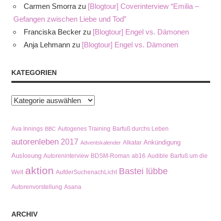
Carmen Smorra
zu
[Blogtour] Coverinterview “Emilia –
Gefangen zwischen Liebe und Tod”
Franciska Becker
zu
[Blogtour] Engel vs. Dämonen
Anja Lehmann
zu
[Blogtour] Engel vs. Dämonen
KATEGORIEN
Kategorien
Ava Innings
Autogenes Training
Barfuß durchs Leben
BBC
autorenleben
2017
Ankündigung
Alkatar
Adventskalender
Auslosung
Autoreninterview
BDSM-Roman
ab16
Audible
Barfuß um die
aktion
Bastei lübbe
Welt
AufderSuchenachLicht
Autorenvorstellung
Asana
ARCHIV