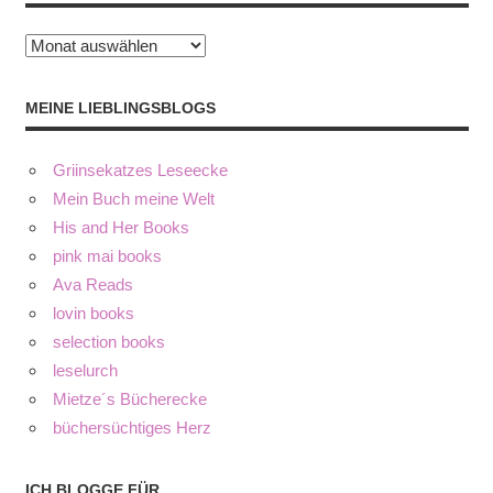
Archiv
MEINE LIEBLINGSBLOGS
Griinsekatzes Leseecke
Mein Buch meine Welt
His and Her Books
pink mai books
Ava Reads
lovin books
selection books
leselurch
Mietze´s Bücherecke
büchersüchtiges Herz
ICH BLOGGE FÜR