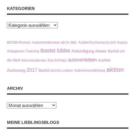
KATEGORIEN
Kategorien
BDSM-Roman
Autoreninterview
ab16
AufderSuchenachLicht
Asana
BBC
Bastei lübbe
Ankündigung
Autogenes Training
Alkatar
Barfuß um
autorenleben
die Welt
Ava Innings
Audible
Adventskalender
aktion
2017
Auslosung
Barfuß durchs Leben
Autorenvorstellung
ARCHIV
Archiv
MEINE LIEBLINGSBLOGS