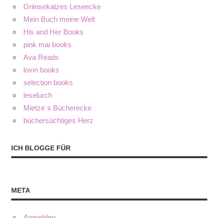
Griinsekatzes Leseecke
Mein Buch meine Welt
His and Her Books
pink mai books
Ava Reads
lovin books
selection books
leselurch
Mietze´s Bücherecke
büchersüchtiges Herz
ICH BLOGGE FÜR
META
Anmelden