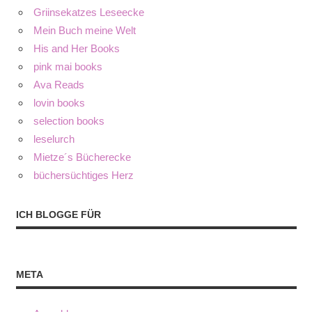
Griinsekatzes Leseecke
Mein Buch meine Welt
His and Her Books
pink mai books
Ava Reads
lovin books
selection books
leselurch
Mietze´s Bücherecke
büchersüchtiges Herz
ICH BLOGGE FÜR
META