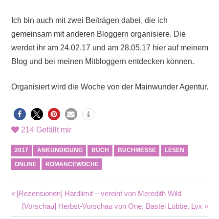
Ich bin auch mit zwei Beiträgen dabei, die ich
gemeinsam mit anderen Bloggern organisiere. Die
werdet ihr am 24.02.17 und am 28.05.17 hier auf meinem
Blog und bei meinen Mitbloggern entdecken können.
Organisiert wird die Woche von der Mainwunder Agentur.
214
Gefällt mir
2017
ANKÜNDIGUNG
BUCH
BUCHMESSE
LESEN
ONLINE
ROMANCEWOCHE
Beitragsnavigation
Vorheriger
[Rezensionen] Hardlimit – vereint von Meredith Wild
Beitrag:
Nächster
[Vorschau] Herbst-Vorschau von One, Bastei Lübbe, Lyx
Beitrag: