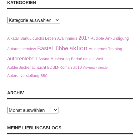
KATEGORIEN
Kategorien
2017
Ankündigung
Alkatar
Barfuß durchs Leben
Ava Innings
Audible
aktion
Bastei lübbe
Autoreninterview
Autogenes Training
autorenleben
Auslosung
Asana
Barfuß um die Welt
AufderSuchenachLicht
BDSM-Roman
ab16
Adventskalender
Autorenvorstellung
BBC
ARCHIV
Archiv
MEINE LIEBLINGSBLOGS