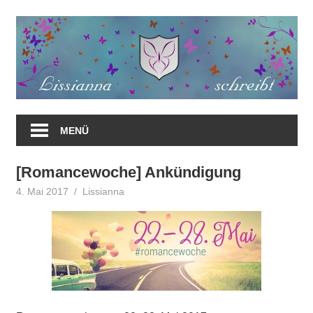
Zum
Inhalt
springen
MENÜ
[Romancewoche] Ankündigung
4. Mai 2017
Lissianna
Ankündigung