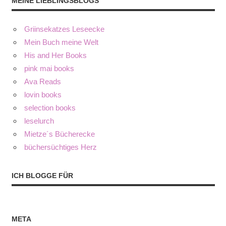
MEINE LIEBLINGSBLOGS
Griinsekatzes Leseecke
Mein Buch meine Welt
His and Her Books
pink mai books
Ava Reads
lovin books
selection books
leselurch
Mietze´s Bücherecke
büchersüchtiges Herz
ICH BLOGGE FÜR
META