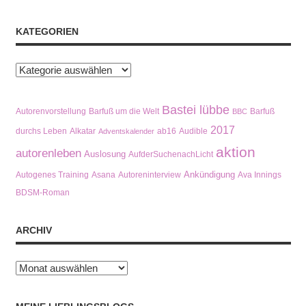
KATEGORIEN
Kategorien
Bastei lübbe
Autorenvorstellung
Barfuß um die Welt
Barfuß
BBC
2017
durchs Leben
Alkatar
ab16
Audible
Adventskalender
aktion
autorenleben
Auslosung
AufderSuchenachLicht
Ankündigung
Autogenes Training
Asana
Autoreninterview
Ava Innings
BDSM-Roman
ARCHIV
Archiv