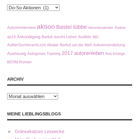
Kategorien
aktion
Bastei lübbe
Autoreninterview
Asana
Adventskalender
Ankündigung
ab16
Barfuß durchs Leben
Audible
BBC
AufderSuchenachLicht
Alkatar
Barfuß um die Welt
Autorenvorstellung
autorenleben
2017
Auslosung
Autogenes Training
Ava Innings
BDSM-Roman
ARCHIV
Archiv
MEINE LIEBLINGSBLOGS
Griinsekatzes Leseecke