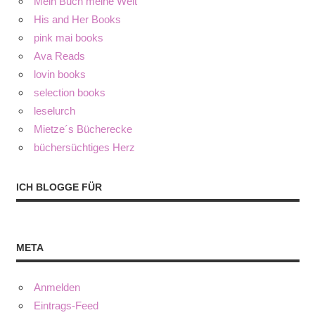
Mein Buch meine Welt
His and Her Books
pink mai books
Ava Reads
lovin books
selection books
leselurch
Mietze´s Bücherecke
büchersüchtiges Herz
ICH BLOGGE FÜR
META
Anmelden
Eintrags-Feed