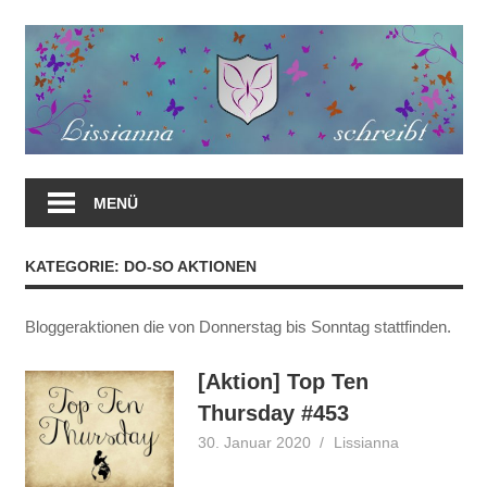
Zum
Inhalt
springen
MENÜ
KATEGORIE:
DO-SO AKTIONEN
Bloggeraktionen die von Donnerstag bis Sonntag stattfinden.
[Aktion] Top Ten
Thursday #453
30. Januar 2020
Lissianna
Do-So
Aktionen
,