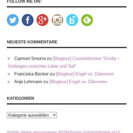
FOLLOW ME ON:
NEUESTE KOMMENTARE
Carmen Smorra
zu
[Blogtour] Coverinterview “Emilia –
Gefangen zwischen Liebe und Tod”
Franciska Becker
zu
[Blogtour] Engel vs. Dämonen
Anja Lehmann
zu
[Blogtour] Engel vs. Dämonen
KATEGORIEN
Kategorien
Audible
Alkatar
BDSM-Roman
Autoreninterview
ab16
Adventskalender