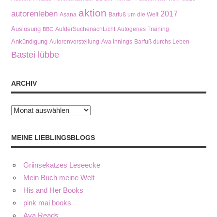
aktion
autorenleben
2017
Asana
Barfuß um die Welt
Auslosung
AufderSuchenachLicht
Autogenes Training
BBC
Ankündigung
Autorenvorstellung
Ava Innings
Barfuß durchs Leben
Bastei lübbe
ARCHIV
Archiv
MEINE LIEBLINGSBLOGS
Griinsekatzes Leseecke
Mein Buch meine Welt
His and Her Books
pink mai books
Ava Reads