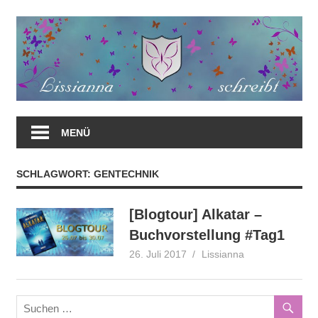
Zum
Inhalt
springen
MENÜ
SCHLAGWORT:
GENTECHNIK
[Blogtour] Alkatar –
Buchvorstellung #Tag1
26. Juli 2017
Lissianna
Blogtour
,
Gewinnspiel