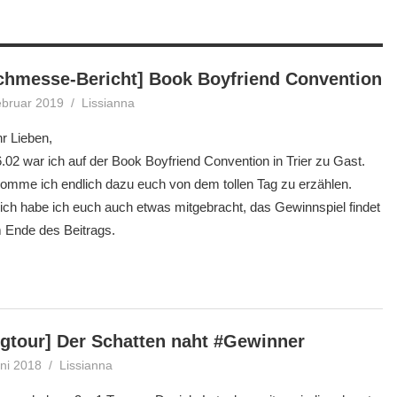
chmesse-Bericht] Book Boyfriend Convention
ebruar 2019
Lissianna
Allgemein
,
Gewinnspiel
r Lieben,
.02 war ich auf der Book Boyfriend Convention in Trier zu Gast.
omme ich endlich dazu euch von dem tollen Tag zu erzählen.
lich habe ich euch auch etwas mitgebracht, das Gewinnspiel findet
m Ende des Beitrags.
ogtour] Der Schatten naht #Gewinner
uni 2018
Lissianna
Blogtour
,
Gewinner