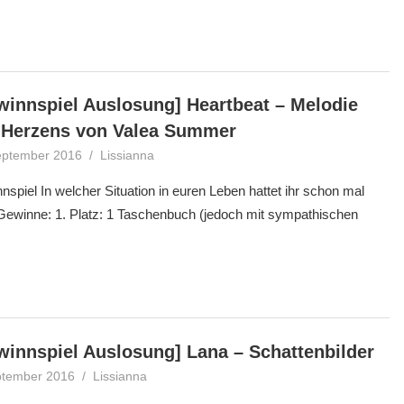
winnspiel Auslosung] Heartbeat – Melodie
 Herzens von Valea Summer
eptember 2016
Lissianna
Gewinner
,
Gewinnspiel
spiel In welcher Situation in euren Leben hattet ihr schon mal
 Gewinne: 1. Platz: 1 Taschenbuch (jedoch mit sympathischen
winnspiel Auslosung] Lana – Schattenbilder
ptember 2016
Lissianna
Blogtour
,
Gewinner
,
Gewinnspiel