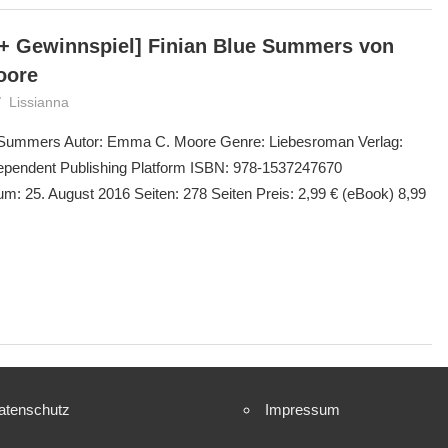
+ Gewinnspiel] Finian Blue Summers von
oore
Lissianna
Gewinnspiel
,
Rezension
ue Summers Autor: Emma C. Moore Genre: Liebesroman Verlag:
pendent Publishing Platform ISBN: 978-1537247670
m: 25. August 2016 Seiten: 278 Seiten Preis: 2,99 € (eBook) 8,99
atenschutz
Impressum