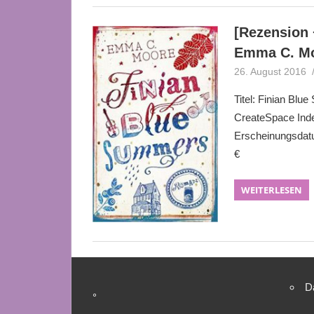
[Rezension 
Emma C. M
26. August 2016
Titel: Finian Bl
CreateSpace Inde
Erscheinungsdatu
€
WEITERLESEN
D
°