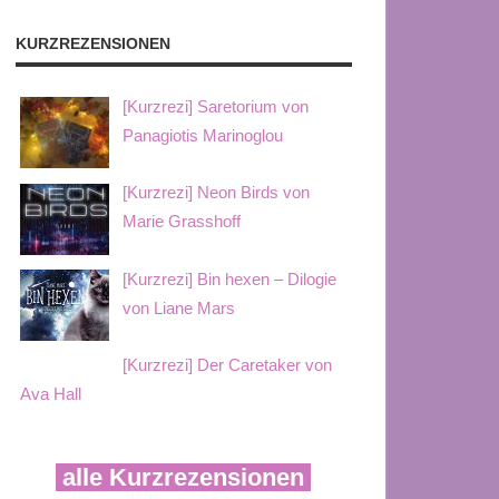
KURZREZENSIONEN
[Kurzrezi] Saretorium von
Panagiotis Marinoglou
[Kurzrezi] Neon Birds von
Marie Grasshoff
[Kurzrezi] Bin hexen – Dilogie
von Liane Mars
[Kurzrezi] Der Caretaker von
Ava Hall
alle Kurzrezensionen