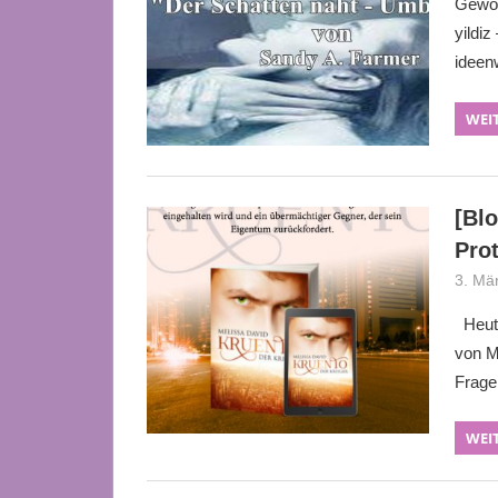
Gewon
yildiz
ideen
WEI
[Blo
Pro
3. Mä
Heute
von M
Fragen
WEI