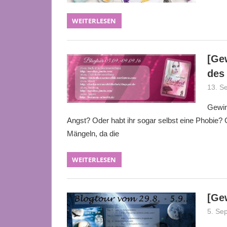
WEITERLESEN
[Ge
des
13. S
Gewinn
Angst? Oder habt ihr sogar selbst eine Phobie?
Mängeln, da die
WEITERLESEN
[Ge
5. Se