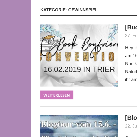
KATEGORIE:
GEWINNSPIEL
[Bu
27. F
Hey ih
am 16
Nun k
Natür
ihr a
WEITERLESEN
[Bl
22. J