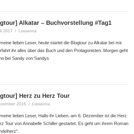
gtour] Alkatar – Buchvorstellung #Tag1
li 2017
Lissianna
Blogtour
,
Gewinnspiel
meine lieben Leser, heute startet die Blogtour zu Alkatar bei mir.
erfahrt ihr alles über das Buch und den Protagonisten. Morgen geht
nn bei Sandy von Sandys
gtour] Herz zu Herz Tour
ezember 2016
Lissianna
Blogparade
,
Blogtour
,
Gewinnspiel
meine lieben Leser, Hallo ihr Lieben, am 6. Dezember ist die Herz
rz Tour von Annabelle Schiller gestartet. Es geht um ihrem Roman
ndelherz“.