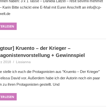
nen haben: 3 x 1 Tasse – Daniela Latzel – resit sevimli mehmet
 – Karin Bitte schickt eine E-Mail mit Eurer Anschrift an info@cp-
welt.de
TERLESEN
gtour] Kruento – der Krieger –
tagonistenvorstellung + Gewinnspiel
rz 2018
Lissianna
Blogtour
,
Gewinnspiel
 stelle ich euch die Protagonisten aus “Kruento – Der Krieger”
elissa David vor. Außerdem habe ich der Autorin noch ein paar
 zu ihren Protagonisten gestellt. Und
TERLESEN