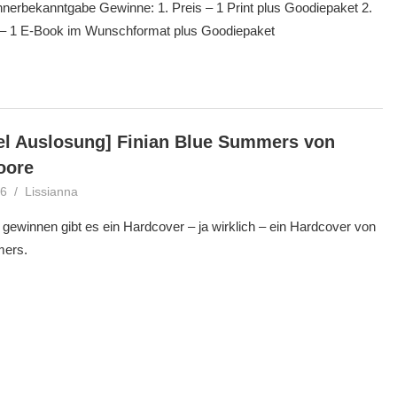
nerbekanntgabe Gewinne: 1. Preis – 1 Print plus Goodiepaket 2.
 – 1 E-Book im Wunschformat plus Goodiepaket
el Auslosung] Finian Blue Summers von
oore
16
Lissianna
Gewinner
,
Gewinnspiel
ewinnen gibt es ein Hardcover – ja wirklich – ein Hardcover von
mers.