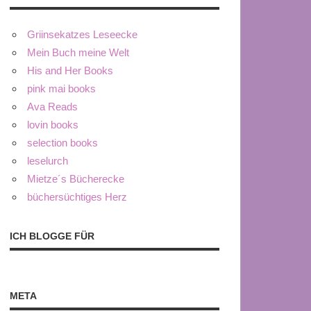
Griinsekatzes Leseecke
Mein Buch meine Welt
His and Her Books
pink mai books
Ava Reads
lovin books
selection books
leselurch
Mietze´s Bücherecke
büchersüchtiges Herz
ICH BLOGGE FÜR
META