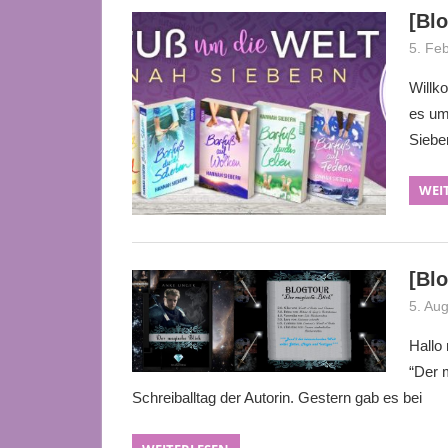
[Bl
5. Fe
Willk
es um
Sieber
WEI
[Bl
5. Au
Hallo
“Der 
Schreiballtag der Autorin. Gestern gab es bei