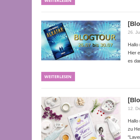
WEITERLESEN
[Blo
26. Ju
Hallo 
Hier 
es da
WEITERLESEN
[Blo
12. D
Hallo 
zu He
“Lave