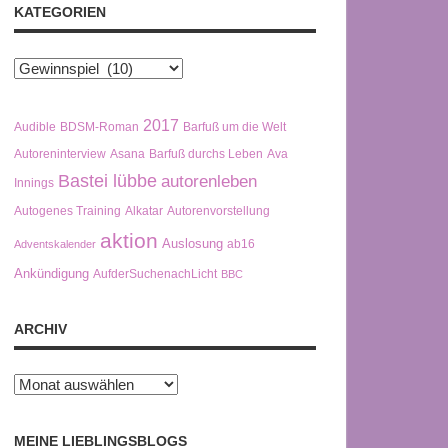
KATEGORIEN
Kategorien
2017
Audible
BDSM-Roman
Barfuß um die Welt
Autoreninterview
Asana
Barfuß durchs Leben
Ava
Bastei lübbe
autorenleben
Innings
Autogenes Training
Alkatar
Autorenvorstellung
aktion
Auslosung
ab16
Adventskalender
Ankündigung
AufderSuchenachLicht
BBC
ARCHIV
Archiv
MEINE LIEBLINGSBLOGS