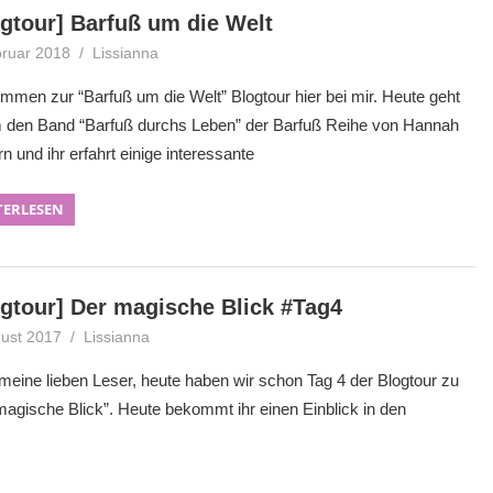
ogtour] Barfuß um die Welt
bruar 2018
Lissianna
Blogtour
,
Gewinnspiel
ommen zur “Barfuß um die Welt” Blogtour hier bei mir. Heute geht
 den Band “Barfuß durchs Leben” der Barfuß Reihe von Hannah
n und ihr erfahrt einige interessante
TERLESEN
ogtour] Der magische Blick #Tag4
gust 2017
Lissianna
Blogtour
,
Gewinnspiel
 meine lieben Leser, heute haben wir schon Tag 4 der Blogtour zu
magische Blick”. Heute bekommt ihr einen Einblick in den