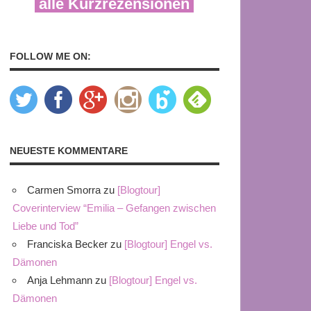
alle Kurzrezensionen
FOLLOW ME ON:
NEUESTE KOMMENTARE
Carmen Smorra
zu
[Blogtour]
Coverinterview “Emilia – Gefangen zwischen
Liebe und Tod”
Franciska Becker
zu
[Blogtour] Engel vs.
Dämonen
Anja Lehmann
zu
[Blogtour] Engel vs.
Dämonen