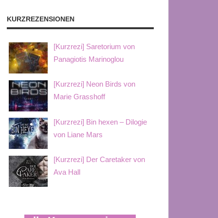
KURZREZENSIONEN
[Kurzrezi] Saretorium von
Panagiotis Marinoglou
[Kurzrezi] Neon Birds von
Marie Grasshoff
[Kurzrezi] Bin hexen – Dilogie
von Liane Mars
[Kurzrezi] Der Caretaker von
Ava Hall