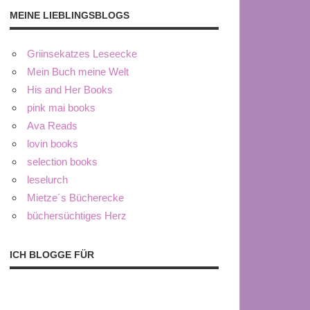
MEINE LIEBLINGSBLOGS
Griinsekatzes Leseecke
Mein Buch meine Welt
His and Her Books
pink mai books
Ava Reads
lovin books
selection books
leselurch
Mietze´s Bücherecke
büchersüchtiges Herz
ICH BLOGGE FÜR