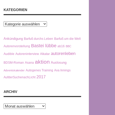
KATEGORIEN
Kategorien
Ankündigung
Barfuß durchs Leben
Barfuß um die Welt
Bastei lübbe
Autorenvorstellung
ab16
BBC
autorenleben
Audible
Autoreninterview
Alkatar
aktion
Auslosung
BDSM-Roman
Asana
Autogenes Training
Ava Innings
Adventskalender
2017
AufderSuchenachLicht
ARCHIV
Archiv