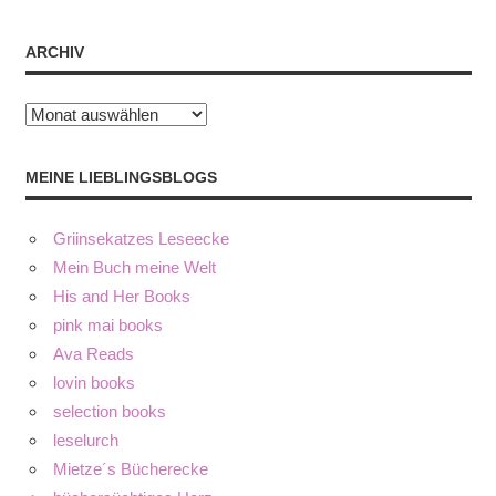
ARCHIV
Archiv
MEINE LIEBLINGSBLOGS
Griinsekatzes Leseecke
Mein Buch meine Welt
His and Her Books
pink mai books
Ava Reads
lovin books
selection books
leselurch
Mietze´s Bücherecke