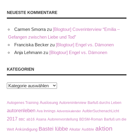
NEUESTE KOMMENTARE
Carmen Smorra
zu
[Blogtour] Coverinterview “Emilia –
Gefangen zwischen Liebe und Tod”
Franciska Becker
zu
[Blogtour] Engel vs. Dämonen
Anja Lehmann
zu
[Blogtour] Engel vs. Dämonen
KATEGORIEN
Kategorien
Auslosung
Autogenes Training
Autoreninterview
Barfuß durchs Leben
autorenleben
Ava Innings
AufderSuchenachLicht
Adventskalender
2017
ab16
Asana
Autorenvorstellung
BDSM-Roman
Barfuß um die
BBC
aktion
Bastei lübbe
Ankündigung
Welt
Alkatar
Audible