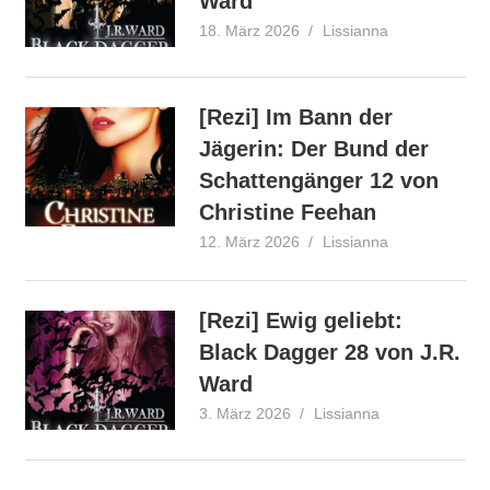
Ward
18. März 2026
Lissianna
Rezension
[Rezi] Im Bann der
Jägerin: Der Bund der
Schattengänger 12 von
Christine Feehan
12. März 2026
Lissianna
Rezension
[Rezi] Ewig geliebt:
Black Dagger 28 von J.R.
Ward
3. März 2026
Lissianna
Rezension