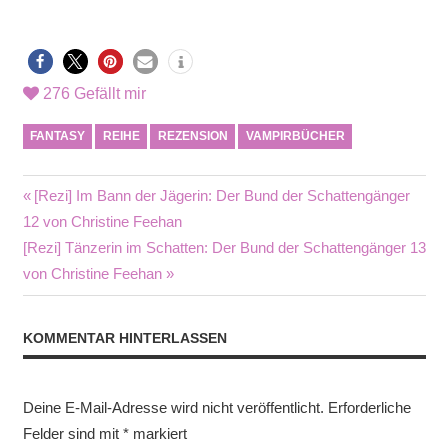
276
Gefällt mir
FANTASY
REIHE
REZENSION
VAMPIRBÜCHER
Beitragsnavigation
Vorheriger
[Rezi] Im Bann der Jägerin: Der Bund der Schattengänger
Beitrag:
12 von Christine Feehan
Nächster
[Rezi] Tänzerin im Schatten: Der Bund der Schattengänger 13
Beitrag:
von Christine Feehan
KOMMENTAR HINTERLASSEN
Deine E-Mail-Adresse wird nicht veröffentlicht.
Erforderliche
Felder sind mit
*
markiert