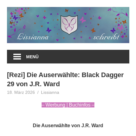
Zum
Inhalt
springen
MENÜ
[Rezi] Die Auserwählte: Black Dagger
29 von J.R. Ward
18. März 2026
Lissianna
Rezension
– Werbung | Buchinfos –
Die Auserwählte von J.R. Ward