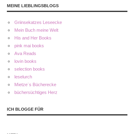
MEINE LIEBLINGSBLOGS
Griinsekatzes Leseecke
Mein Buch meine Welt
His and Her Books
pink mai books
Ava Reads
lovin books
selection books
leselurch
Mietze´s Bücherecke
büchersüchtiges Herz
ICH BLOGGE FÜR