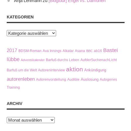
Anja Lehmann
zu
[Blogtour] Engel vs. Dämonen
KATEGORIEN
Kategorien
Bastei
2017
BDSM-Roman
Ava Innings
Alkatar
Asana
ab16
BBC
lübbe
Barfuß durchs Leben
AufderSuchenachLicht
Adventskalender
aktion
Ankündigung
Barfuß um die Welt
Autoreninterview
autorenleben
Auslosung
Autorenvorstellung
Audible
Autogenes
Training
ARCHIV
Archiv