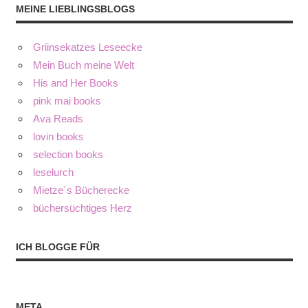
MEINE LIEBLINGSBLOGS
Griinsekatzes Leseecke
Mein Buch meine Welt
His and Her Books
pink mai books
Ava Reads
lovin books
selection books
leselurch
Mietze´s Bücherecke
büchersüchtiges Herz
ICH BLOGGE FÜR
META