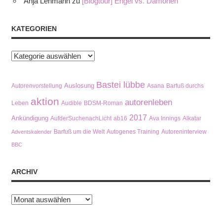
Anja Lehmann
zu
[Blogtour] Engel vs. Dämonen
KATEGORIEN
Kategorien
Bastei lübbe
Auslosung
Autorenvorstellung
Asana
Barfuß durchs
aktion
autorenleben
Leben
Audible
BDSM-Roman
2017
Ankündigung
AufderSuchenachLicht
ab16
Ava Innings
Alkatar
Barfuß um die Welt
Autogenes Training
Autoreninterview
Adventskalender
BBC
ARCHIV
Archiv