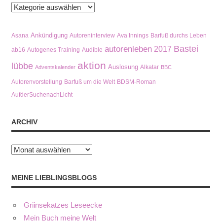
Kategorien
Ankündigung
Asana
Autoreninterview
Ava Innings
Barfuß durchs Leben
Bastei
autorenleben
2017
ab16
Autogenes Training
Audible
aktion
lübbe
Auslosung
Alkatar
Adventskalender
BBC
Autorenvorstellung
Barfuß um die Welt
BDSM-Roman
AufderSuchenachLicht
ARCHIV
Archiv
MEINE LIEBLINGSBLOGS
Griinsekatzes Leseecke
Mein Buch meine Welt