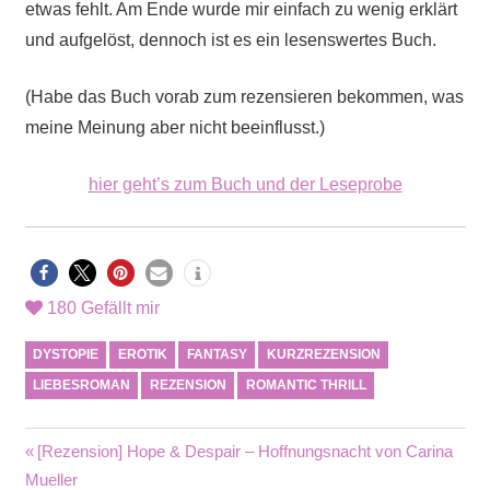
etwas fehlt. Am Ende wurde mir einfach zu wenig erklärt
und aufgelöst, dennoch ist es ein lesenswertes Buch.
(Habe das Buch vorab zum rezensieren bekommen, was
meine Meinung aber nicht beeinflusst.)
hier geht’s zum Buch und der Leseprobe
180
Gefällt mir
DYSTOPIE
EROTIK
FANTASY
KURZREZENSION
LIEBESROMAN
REZENSION
ROMANTIC THRILL
Beitragsnavigation
Vorheriger
[Rezension] Hope & Despair – Hoffnungsnacht von Carina
Beitrag:
Mueller