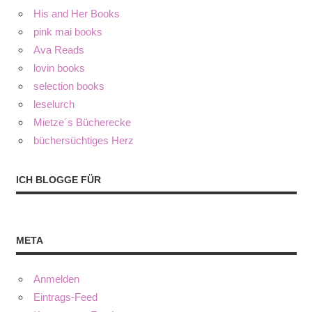
His and Her Books
pink mai books
Ava Reads
lovin books
selection books
leselurch
Mietze´s Bücherecke
büchersüchtiges Herz
ICH BLOGGE FÜR
META
Anmelden
Eintrags-Feed