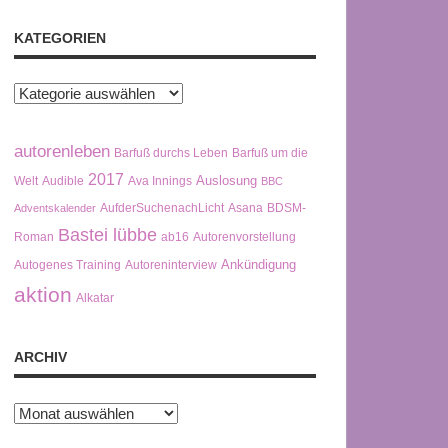
KATEGORIEN
Kategorien
autorenleben
Barfuß durchs Leben
Barfuß um die
2017
Auslosung
Welt
Audible
Ava Innings
BBC
AufderSuchenachLicht
Asana
BDSM-
Adventskalender
Bastei lübbe
Roman
ab16
Autorenvorstellung
Ankündigung
Autogenes Training
Autoreninterview
aktion
Alkatar
ARCHIV
Archiv