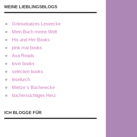
MEINE LIEBLINGSBLOGS
Griinsekatzes Leseecke
Mein Buch meine Welt
His and Her Books
pink mai books
Ava Reads
lovin books
selection books
leselurch
Mietze´s Bücherecke
büchersüchtiges Herz
ICH BLOGGE FÜR