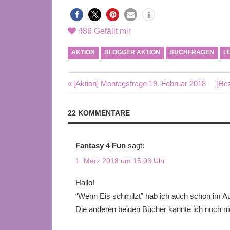
486
Gefällt mir
AKTION
BLOGGER AKTION
BUCHFRAGEN
L
Beitragsnavigation
Vorheriger
Näc
[Aktion] Montagsfrage 19. Februar 2018
[Rez
Beitrag:
Beit
22 KOMMENTARE
Fantasy 4 Fun
sagt:
1. März 2018 um 15:03 Uhr
Hallo!
“Wenn Eis schmilzt” hab ich auch schon im 
Die anderen beiden Bücher kannte ich noch nic