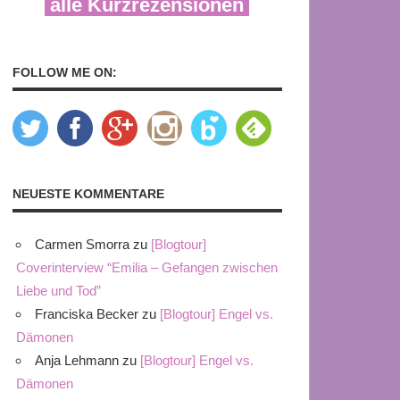
alle Kurzrezensionen
FOLLOW ME ON:
NEUESTE KOMMENTARE
Carmen Smorra
zu
[Blogtour]
Coverinterview “Emilia – Gefangen zwischen
Liebe und Tod”
Franciska Becker
zu
[Blogtour] Engel vs.
Dämonen
Anja Lehmann
zu
[Blogtour] Engel vs.
Dämonen