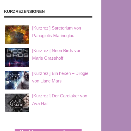
KURZREZENSIONEN
[Kurzrezi] Saretorium von
Panagiotis Marinoglou
[Kurzrezi] Neon Birds von
Marie Grasshoff
[Kurzrezi] Bin hexen – Dilogie
von Liane Mars
[Kurzrezi] Der Caretaker von
Ava Hall