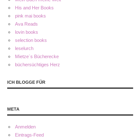
His and Her Books
pink mai books
Ava Reads
lovin books
selection books
leselurch
Mietze´s Bücherecke
büchersüchtiges Herz
ICH BLOGGE FÜR
META
Anmelden
Eintrags-Feed