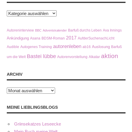
Kategorien
Autoreninterview
Barfuß durchs Leben
Ava Innings
BBC
Adventskalender
2017
Ankündigung
Asana
BDSM-Roman
AufderSuchenachLicht
autorenleben
Auslosung
Audible
Autogenes Training
ab16
Barfuß
aktion
Bastei lübbe
um die Welt
Autorenvorstellung
Alkatar
ARCHIV
Archiv
MEINE LIEBLINGSBLOGS
Griinsekatzes Leseecke
Mein Buch meine Welt