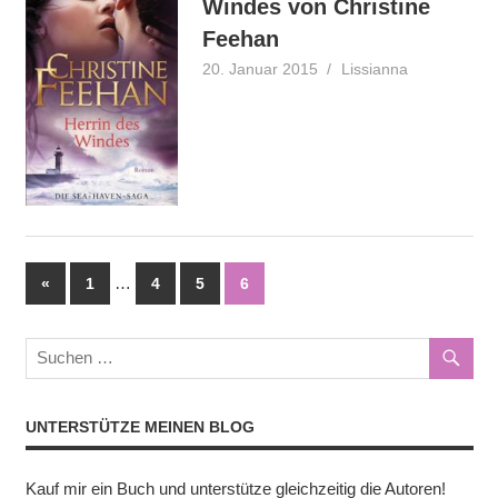
Windes von Christine
Feehan
20. Januar 2015
Lissianna
Rezension
Seitennummerierung
Vorherige
…
«
1
4
5
6
Beiträge
der
Beiträge
UNTERSTÜTZE MEINEN BLOG
Kauf mir ein Buch und unterstütze gleichzeitig die Autoren!