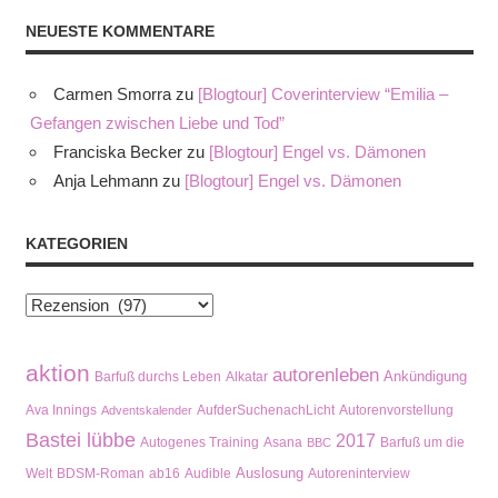
NEUESTE KOMMENTARE
Carmen Smorra
zu
[Blogtour] Coverinterview “Emilia –
Gefangen zwischen Liebe und Tod”
Franciska Becker
zu
[Blogtour] Engel vs. Dämonen
Anja Lehmann
zu
[Blogtour] Engel vs. Dämonen
KATEGORIEN
Kategorien
aktion
autorenleben
Ankündigung
Barfuß durchs Leben
Alkatar
Ava Innings
AufderSuchenachLicht
Autorenvorstellung
Adventskalender
Bastei lübbe
2017
Autogenes Training
Asana
Barfuß um die
BBC
Auslosung
Welt
BDSM-Roman
ab16
Audible
Autoreninterview