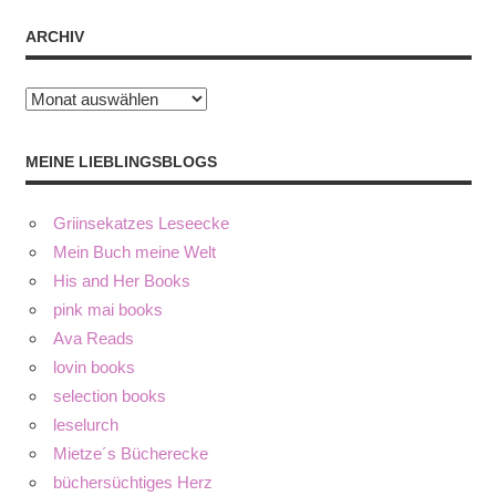
ARCHIV
Archiv
MEINE LIEBLINGSBLOGS
Griinsekatzes Leseecke
Mein Buch meine Welt
His and Her Books
pink mai books
Ava Reads
lovin books
selection books
leselurch
Mietze´s Bücherecke
büchersüchtiges Herz