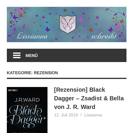
Zum
Inhalt
springen
MENÜ
KATEGORIE:
REZENSION
[Rezension] Black
Dagger – Zsadist & Bella
von J. R. Ward
12. Juli 2016
Lissianna
Rezension