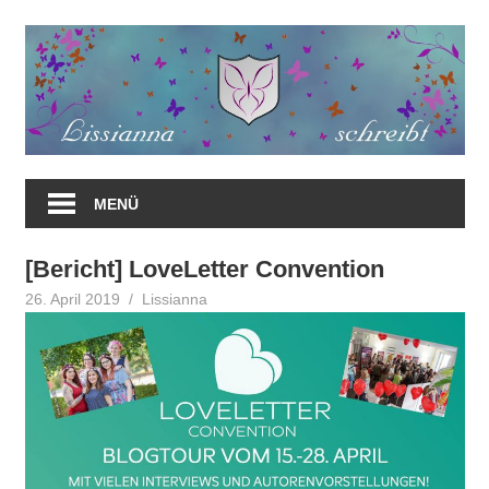
Zum
Inhalt
springen
MENÜ
[Bericht] LoveLetter Convention
26. April 2019
Lissianna
Allgemein