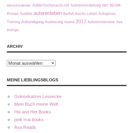
AufderSuchenachLicht
Autorenvorstellung
BDSM-
Adventskalender
BBC
autorenleben
Roman
Audible
Barfuß durchs Leben
Autogenes
2017
Ankündigung
Auslosung
Training
Asana
Autoreninterview
Ava
Innings
ARCHIV
Archiv
MEINE LIEBLINGSBLOGS
Griinsekatzes Leseecke
Mein Buch meine Welt
His and Her Books
pink mai books
Ava Reads