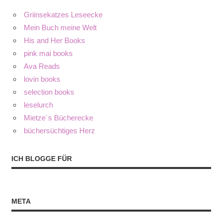
Griinsekatzes Leseecke
Mein Buch meine Welt
His and Her Books
pink mai books
Ava Reads
lovin books
selection books
leselurch
Mietze´s Bücherecke
büchersüchtiges Herz
ICH BLOGGE FÜR
META