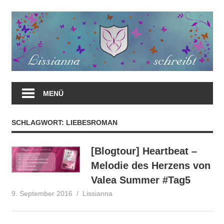
Zum
Inhalt
springen
MENÜ
SCHLAGWORT:
LIEBESROMAN
[Blogtour] Heartbeat –
Melodie des Herzens von
Valea Summer #Tag5
9. September 2016
Lissianna
Blogtour