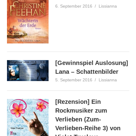
6. September 2016
Lissianna
Rezensio
[Gewinnspiel Auslosung]
Lana – Schattenbilder
5. September 2016
Lissianna
Blogtour
,
Gewinner
Gewinnspi
[Rezension] Ein
Rockmusiker zum
Verlieben (Zum-
Verlieben-Reihe 3) von