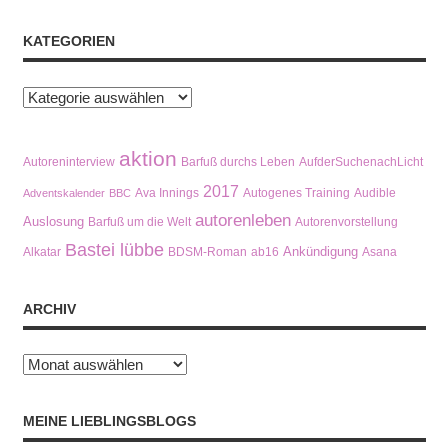
KATEGORIEN
Kategorien
aktion
Autoreninterview
Barfuß durchs Leben
AufderSuchenachLicht
2017
Ava Innings
Autogenes Training
Audible
Adventskalender
BBC
autorenleben
Auslosung
Barfuß um die Welt
Autorenvorstellung
Bastei lübbe
Ankündigung
Alkatar
BDSM-Roman
ab16
Asana
ARCHIV
Archiv
MEINE LIEBLINGSBLOGS