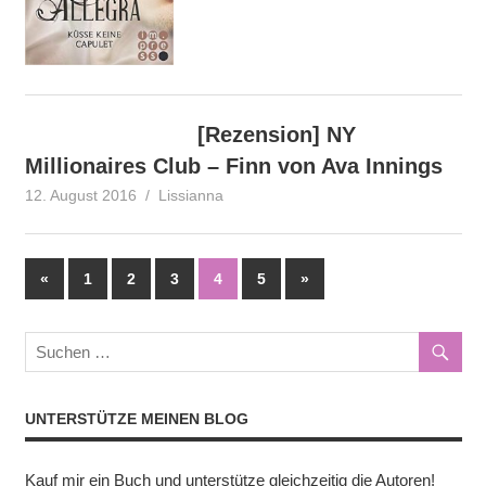
[Rezension] NY
Millionaires Club – Finn von Ava Innings
12. August 2016
Lissianna
Rezension
Seitennummerierung
Vorherige
Nächste
«
1
2
3
4
5
»
Beiträge
Beiträge
der
Beiträge
UNTERSTÜTZE MEINEN BLOG
Kauf mir ein Buch und unterstütze gleichzeitig die Autoren!