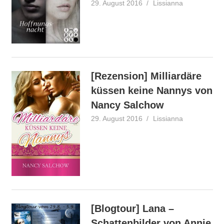
29. August 2016
Lissianna
Rezension
[Rezension] Milliardäre
küssen keine Nannys von
Nancy Salchow
29. August 2016
Lissianna
Rezension
[Blogtour] Lana –
Schattenbilder von Annie